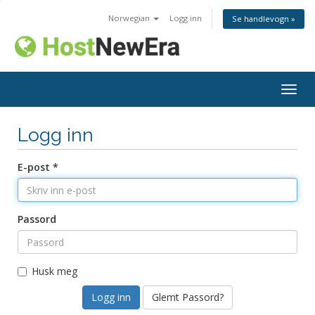
Norwegian
Logg inn
Se handlevogn »
Bytt
navig
Logg inn
E-post *
Passord
Husk meg
Glemt Passord?